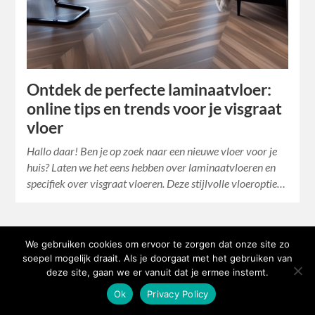
Ontdek de perfecte laminaatvloer:
online tips en trends voor je visgraat
vloer
Hallo daar! Ben je op zoek naar een nieuwe vloer voor je
huis? Laten we het eens hebben over laminaatvloeren en
specifiek over visgraat vloeren. Deze stijlvolle vloeroptie…
We gebruiken cookies om ervoor te zorgen dat onze site zo
soepel mogelijk draait. Als je doorgaat met het gebruiken van
deze site, gaan we er vanuit dat je ermee instemt.
Ok
Privacy Policy