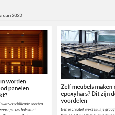
bruari 2022
m worden
Zelf meubels maken
ood panelen
epoxyhars? Dit zijn d
kt?
voordelen
el wat verschillende soorten
Ben je creatief en/of klus je graa
waarop u uw huis kunt
heb je vast en zeker al eens geho