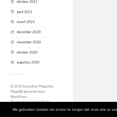
oktober 2021
april 2021
maart 2021
december 2020
november 2020
oktober 2020
augustus 2020
© 2026
Executive Magazine
.
Mogelijk gemaakt door
WordPress
.
Thema door
Anders Norén
.
We gebruiken cookies om ervoor te zorgen dat onze site zo soep