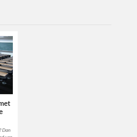
 met
e
g? Dan
ord van