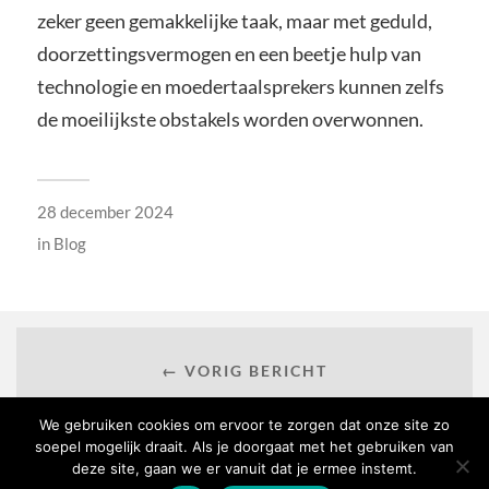
zeker geen gemakkelijke taak, maar met geduld,
doorzettingsvermogen en een beetje hulp van
technologie en moedertaalsprekers kunnen zelfs
de moeilijkste obstakels worden overwonnen.
28 december 2024
in
Blog
← VORIG BERICHT
We gebruiken cookies om ervoor te zorgen dat onze site zo
soepel mogelijk draait. Als je doorgaat met het gebruiken van
deze site, gaan we er vanuit dat je ermee instemt.
VOLGEND BERICHT →