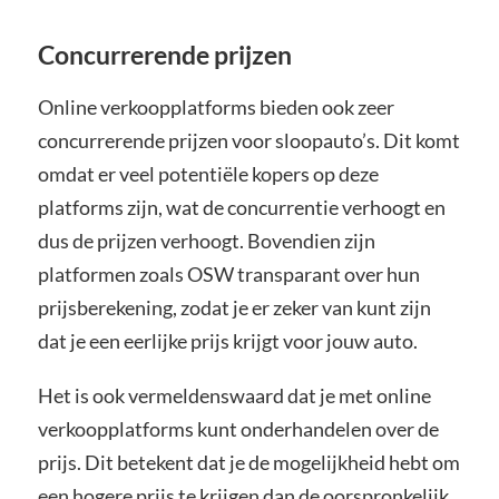
Concurrerende prijzen
Online verkoopplatforms bieden ook zeer
concurrerende prijzen voor sloopauto’s. Dit komt
omdat er veel potentiële kopers op deze
platforms zijn, wat de concurrentie verhoogt en
dus de prijzen verhoogt. Bovendien zijn
platformen zoals OSW transparant over hun
prijsberekening, zodat je er zeker van kunt zijn
dat je een eerlijke prijs krijgt voor jouw auto.
Het is ook vermeldenswaard dat je met online
verkoopplatforms kunt onderhandelen over de
prijs. Dit betekent dat je de mogelijkheid hebt om
een hogere prijs te krijgen dan de oorspronkelijk