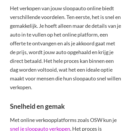
Het verkopen van jouw sloopauto online biedt
verschillende voordelen. Ten eerste, het is snel en
gemakkelijk. Je hoeft alleen maar de details van je
auto in te vullen op het online platform, een
offerte te ontvangen en als je akkoord gaat met
de prijs, wordt jouw auto opgehaald en krijg je
direct betaald. Het hele proces kan binnen een
dag worden voltooid, wat het een ideale optie
maakt voor mensen die hun sloopauto snel willen
verkopen.
Snelheid en gemak
Met online verkoopplatforms zoals OSW kun je
snel je sloopauto verkopen
. Het proces is