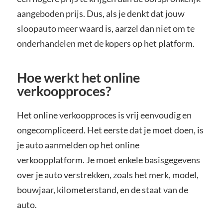
aangeboden prijs. Dus, als je denkt dat jouw
sloopauto meer waard is, aarzel dan niet om te
onderhandelen met de kopers op het platform.
Hoe werkt het online
verkoopproces?
Het online verkoopproces is vrij eenvoudig en
ongecompliceerd. Het eerste dat je moet doen, is
je auto aanmelden op het online
verkoopplatform. Je moet enkele basisgegevens
over je auto verstrekken, zoals het merk, model,
bouwjaar, kilometerstand, en de staat van de
auto.