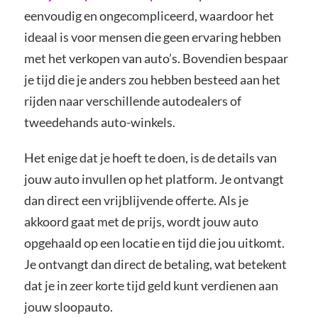
eenvoudig en ongecompliceerd, waardoor het
ideaal is voor mensen die geen ervaring hebben
met het verkopen van auto’s. Bovendien bespaar
je tijd die je anders zou hebben besteed aan het
rijden naar verschillende autodealers of
tweedehands auto-winkels.
Het enige dat je hoeft te doen, is de details van
jouw auto invullen op het platform. Je ontvangt
dan direct een vrijblijvende offerte. Als je
akkoord gaat met de prijs, wordt jouw auto
opgehaald op een locatie en tijd die jou uitkomt.
Je ontvangt dan direct de betaling, wat betekent
dat je in zeer korte tijd geld kunt verdienen aan
jouw sloopauto.